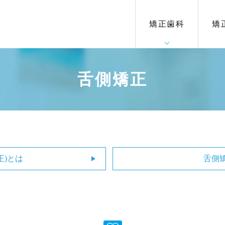
歯並びの種類
矯正治療の流
よくある質問
矯正治療
小児矯正
マウ
矯正
小児
プレ
表
舌
部
れ
ース
マイ
矯
矯正歯科
矯
(イ
(イ
舌側矯正
正)とは
舌側