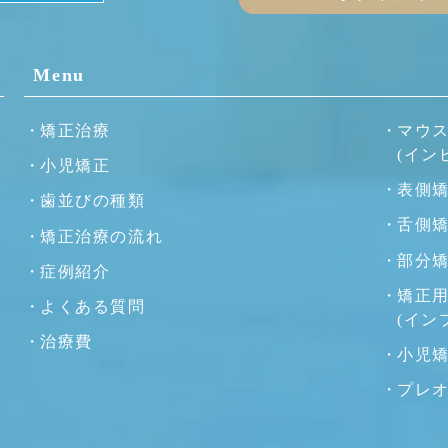
Menu
矯正治療
マウ
(イン
小児矯正
表側
歯並びの種類
舌側
矯正治療の流れ
部分
症例紹介
矯正
よくある質問
(イン
治療費
小児
プレ