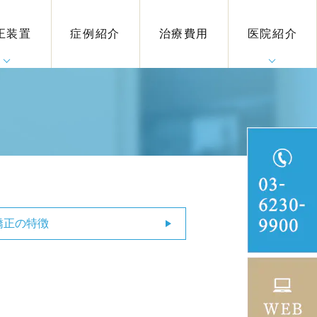
スピース
用アンカ
矯正装置
オルソ・
側矯正
側矯正
分矯正
矯正治療担当
当院が選ばれ
医院紹介
アクセス
診療時間
院長紹介
設備紹介
院内紹介
クリュー
オブレー
正装置
医紹介
る理由
正装置
症例紹介
治療費用
医院紹介
ンビザライ
ンプラント
ス
矯正)
ン)
矯正の特徴