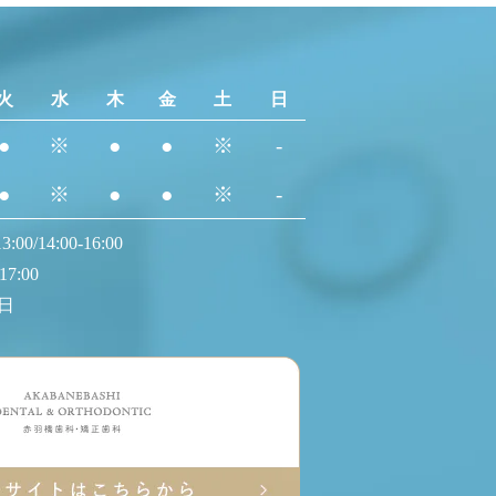
火
水
木
金
土
日
●
※
●
●
※
-
●
※
●
●
※
-
0/14:00-16:00
17:00
日