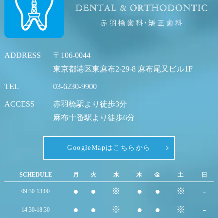
ADDRESS
〒106-0044
東京都港区東麻布2-29-8 麻布尾又ビル1F
TEL
03-6230-9900
ACCESS
赤羽橋駅より徒歩3分
麻布十番駅より徒歩6分
GoogleMapはこちらから
SCHEDULE
月
火
水
木
金
土
日
●
●
※
●
●
※
-
09:30-13:00
●
●
※
●
●
※
-
14:30-18:30