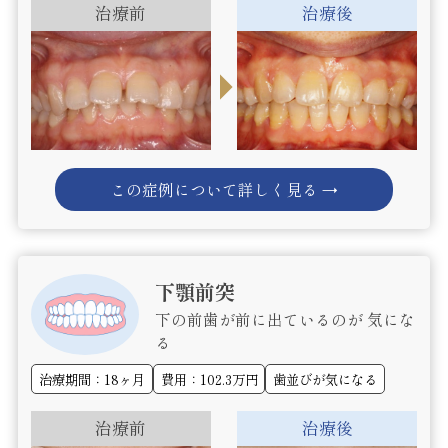
治療前
治療後
この症例について詳しく見る →
下顎前突
下の前歯が前に出ているのが 気にな
る
治療期間：18ヶ月
費用：102.3万円
歯並びが気になる
治療前
治療後