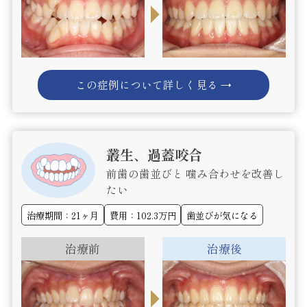
この症例について詳しく見る →
叢生、過蓋咬合
前歯の歯並びと 噛み合わせを改善し
たい
治療期間：21ヶ月
費用：102.3万円
歯並びが気になる
治療前
治療後