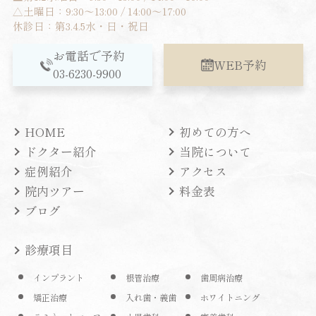
△土曜日：9:30～13:00 / 14:00～17:00
休診日：第3.4.5水・日・祝日
お電話で予約
WEB予約
03-6230-9900
HOME
初めての方へ
ドクター紹介
当院について
症例紹介
アクセス
院内ツアー
料金表
ブログ
診療項目
インプラント
根管治療
歯周病治療
矯正治療
入れ歯・義歯
ホワイトニング