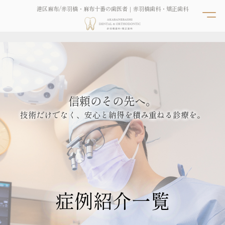
港区麻布/赤羽橋・麻布十番の歯医者｜赤羽橋歯科・矯正歯科
信頼のその先へ。
技術だけでなく、安心と納得を積み重ねる診療を。
症例紹介一覧