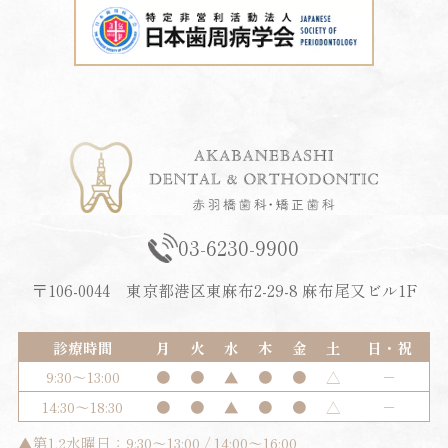
03-6230-9900
〒106-0044 東京都港区東麻布2-29-8 麻布尾又ビル1F
診療時間
月
火
水
木
金
土
日・祝
9:30～13:00
●
●
▲
●
●
△
－
14:30～18:30
●
●
▲
●
●
△
－
▲第1.2水曜日：9:30～13:00 / 14:00～16:00