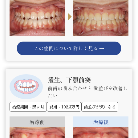
この症例について詳しく見る →
叢生、下顎前突
前歯の噛み合わせと 歯並びを改善し
たい
治療期間：25ヶ月
費用：102.3万円
歯並びが気になる
治療前
治療後