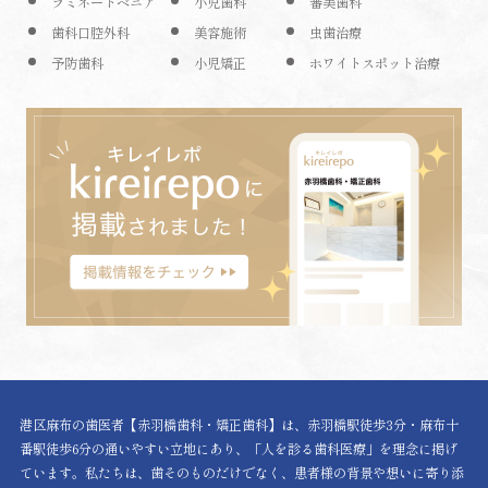
ラミネートベニア
小児歯科
審美歯科
歯科口腔外科
美容施術
虫歯治療
予防歯科
小児矯正
ホワイトスポット治療
港区麻布の歯医者【赤羽橋歯科・矯正歯科】は、赤羽橋駅徒歩3分・麻布十
番駅徒歩6分の通いやすい立地にあり、「人を診る歯科医療」を理念に掲げ
ています。私たちは、歯そのものだけでなく、患者様の背景や想いに寄り添