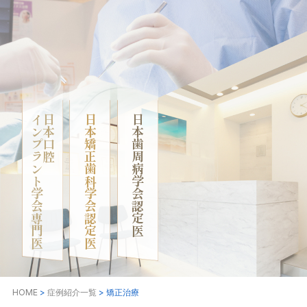
インプラント学会専門医
日本口腔
日本矯正歯科学会認定医
日本歯周病学会認定医
HOME
>
症例紹介一覧
>
矯正治療