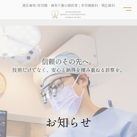
港区麻布/赤羽橋・麻布十番の歯医者｜赤羽橋歯科・矯正歯科
信頼のその先へ。
技術だけでなく、安心と納得を積み重ねる診察を。
お知らせ