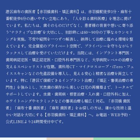
港区麻布の歯医者【赤羽橋歯科・矯正歯科】は、赤羽橋駅徒歩3分・麻布十
番駅徒歩6分の通いやすい立地にあり、「人を診る歯科医療」を理念に掲げ
ています。私たちは、歯そのものだけでなく、患者様の背景や想いに寄り添
う“ナラティブな診療”を大切にし、初診時には60〜90分の丁寧なカウンセリ
ングを実施。不安や疑問を一つずつ解消し、納得して治療に臨める環境を整
えています。完全個室のプライベート空間で、プライバシーを守りながらリ
ラックスして治療を受けていただけます。当院には、インプラント専門医・
歯周病認定医・矯正認定医・口腔外科専門医など、大学病院レベルの治療を
支えるスペシャリストが在籍。歯科用CT・マイクロスコープ・iTero・フェ
イススキャンなどの先進設備を導入し、見える安心と精密な治療を両立して
います。特に「港区で信頼できるインプラント治療」「矯正・審美治療の専
門性」を強みとし、天然歯の保存から美しい口元の再構築まで、トータルで
サポートしています。虫歯・歯周病・根管治療・入れ歯・口腔外科に加え、
ホワイトニングやセラミックなどの審美治療も幅広く対応。「赤羽橋 歯医
者」「麻布十番 歯医者」「麻布 歯医者」をお探しの方は、確かな技術と温
かい対話を大切にする【赤羽橋歯科・矯正歯科】へ。お電話・WEB予約・
公式LINEより24時間受付中です。