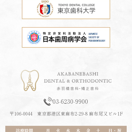
03-6230-9900
〒106-0044 東京都港区東麻布2-29-8 麻布尾又ビル1F
診療時間
月
火
水
木
金
土
日・祝