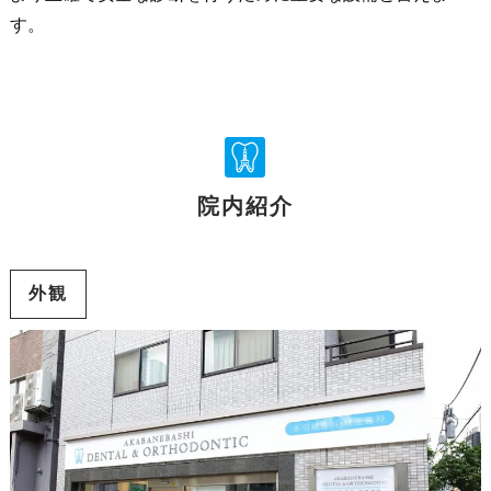
す。
院内紹介
外観