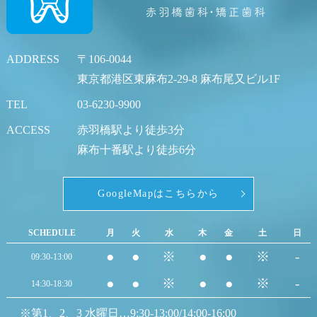
ADDRESS
〒106-0044
東京都港区東麻布2-29-8 麻布尾又ビル1F
TEL
03-6230-9900
ACCESS
赤羽橋駅より徒歩3分
麻布十番駅より徒歩6分
GoogleMapはこちらから
SCHEDULE
月
火
水
木
金
土
日
●
●
※
●
●
※
-
09:30-13:00
●
●
※
●
●
※
-
14:30-18:30
※第1、2、3 水曜日…9:30-13:00/14:00-16:00