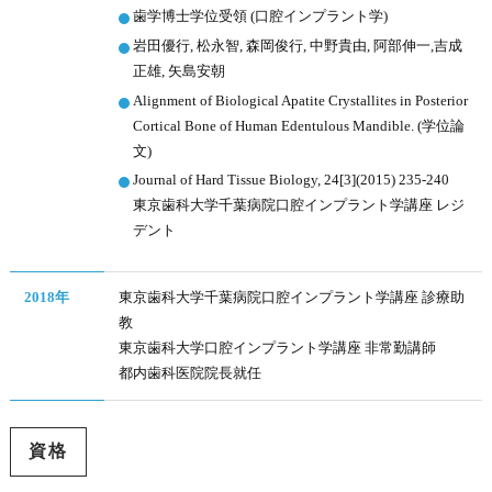
歯学博士学位受領 (口腔インプラント学)
岩田優行, 松永智, 森岡俊行, 中野貴由, 阿部伸一,吉成
正雄, 矢島安朝
Alignment of Biological Apatite Crystallites in Posterior
Cortical Bone of Human Edentulous Mandible. (学位論
文)
Journal of Hard Tissue Biology, 24[3](2015) 235-240
東京歯科大学千葉病院口腔インプラント学講座 レジ
デント
2018年
東京歯科大学千葉病院口腔インプラント学講座 診療助
教
東京歯科大学口腔インプラント学講座 非常勤講師
都内歯科医院院長就任
資格