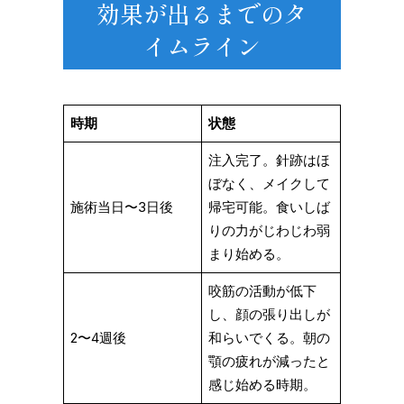
効果が出るまでのタ
イムライン
時期
状態
注入完了。針跡はほ
ぼなく、メイクして
施術当日〜3日後
帰宅可能。食いしば
りの力がじわじわ弱
まり始める。
咬筋の活動が低下
し、顔の張り出しが
2〜4週後
和らいでくる。朝の
顎の疲れが減ったと
感じ始める時期。