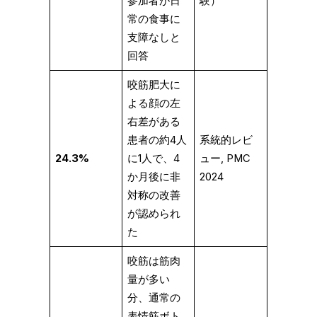
参加者が日
験）
常の食事に
支障なしと
回答
咬筋肥大に
よる顔の左
右差がある
患者の約4人
系統的レビ
24.3%
に1人で、4
ュー, PMC
か月後に非
2024
対称の改善
が認められ
た
咬筋は筋肉
量が多い
分、通常の
表情筋ボト