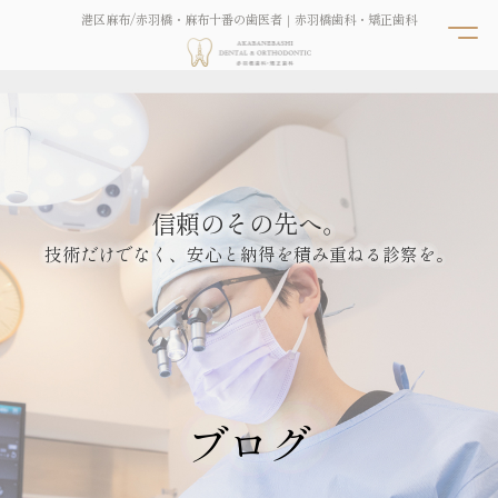
港区麻布/赤羽橋・麻布十番の歯医者｜赤羽橋歯科・矯正歯科
信頼のその先へ。
技術だけでなく、安心と納得を積み重ねる診察を。
ブログ