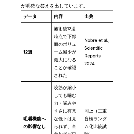
が明確な答えを出しています。
データ
内容
出典
施術後12週
時点で下顔
Nobre et al.,
面のボリュ
Scientific
12週
ーム減少が
Reports
最大になる
2024
ことが確認
された
咬筋が縮小
しても噛む
力・噛みや
すさに有意
同上（三重
咀嚼機能へ
な低下は見
盲検ランダ
の影響なし
られず、全
ム化比較試