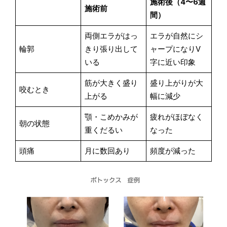
施術後（4〜6週
施術前
間）
両側エラがはっ
エラが自然にシ
輪郭
きり張り出して
ャープになりV
いる
字に近い印象
筋が大きく盛り
盛り上がりが大
咬むとき
上がる
幅に減少
顎・こめかみが
疲れがほぼなく
朝の状態
重くだるい
なった
頭痛
月に数回あり
頻度が減った