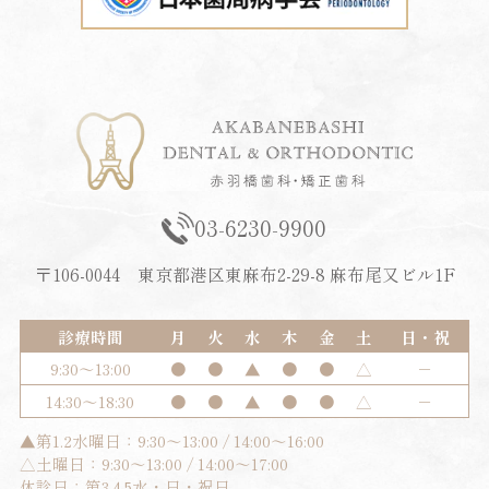
03-6230-9900
〒106-0044 東京都港区東麻布2-29-8 麻布尾又ビル1F
診療時間
月
火
水
木
金
土
日・祝
9:30～13:00
●
●
▲
●
●
△
－
14:30～18:30
●
●
▲
●
●
△
－
▲第1.2水曜日：9:30～13:00 / 14:00～16:00
△土曜日：9:30～13:00 / 14:00～17:00
休診日：第3.4.5水・日・祝日