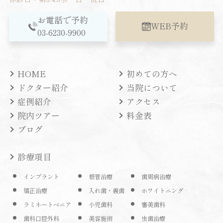
お電話で予約
WEB予約
03-6230-9900
HOME
初めての方へ
ドクター紹介
当院について
症例紹介
アクセス
院内ツアー
料金表
ブログ
診療項目
インプラント
根管治療
歯周病治療
矯正治療
入れ歯・義歯
ホワイトニング
ラミネートベニア
小児歯科
審美歯科
歯科口腔外科
美容施術
虫歯治療